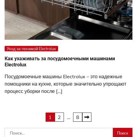
Уход за техникой Electrolux
Как ухаживать за посудомоечными машинами
Electrolux
Посудомоечные машины Electrolux – это надежные
помощники на кухне, которые значительно упрощают
процесс уборки после […]
Пагинация
1
2
…
8
записей
Найти: