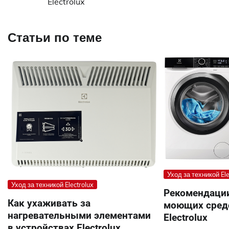
Electrolux
по
записям
Статьи по теме
Уход за техникой Ele
Уход за техникой Electrolux
Рекомендаци
Как ухаживать за
моющих средс
нагревательными элементами
Electrolux
в устройствах Electrolux