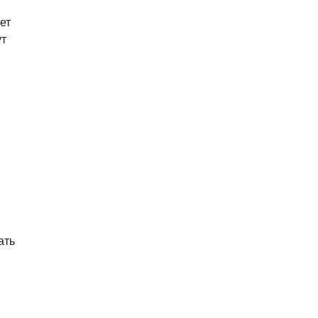
ет
ут
ать