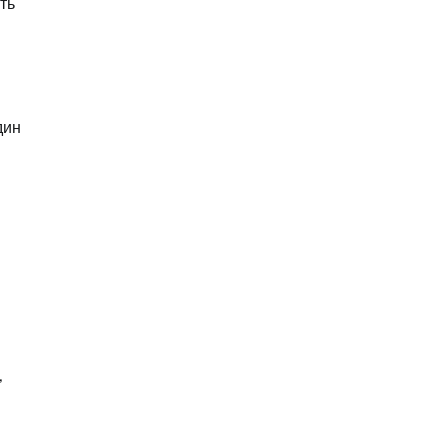
ть
дин
,