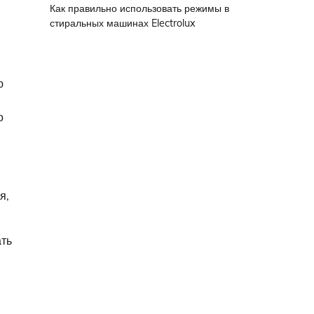
Как правильно использовать режимы в
стиральных машинах Electrolux
ю
о
я,
ать