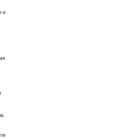
о и
емя
ы
и,
йте